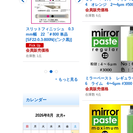
4 オレンジ 2〜4μm #50
会員販売価格
在庫数 6点
ッシュ 丸ヤ
スリットフィニッシュ 0.3
マイクロフィニッシュ 丸ヤ
φ0.5m
mm幅 22゜＃800 単品
スリ ショート φ0.3m
[
SF22-0.3-800N(ピンク黒)
]
m ＃600 単品
[
0.3φ600SN
]
会員販売価格
会員販売価格
在庫数 1点
在庫数 2点
ミラーペースト レギュラー 
もっと見る
6 ライム 4〜6μm #3000
会員販売価格
在庫数 4点
カレンダー
2026年8月
次月»
日
月
火
水
木
金
土