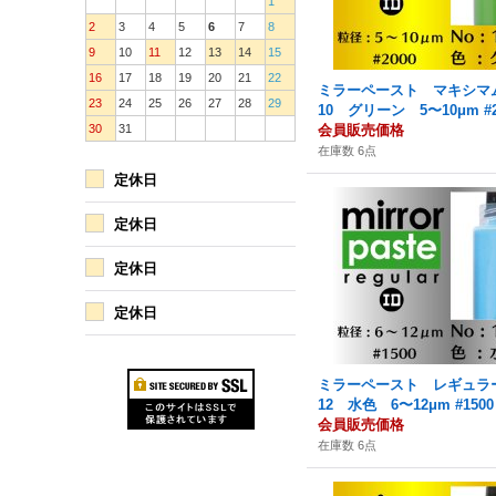
1
2
3
4
5
6
7
8
9
10
11
12
13
14
15
16
17
18
19
20
21
22
ミラーペースト マキシマム 
23
24
25
26
27
28
29
10 グリーン 5〜10μm #2
30
31
会員販売価格
在庫数 6点
定休日
定休日
定休日
定休日
ミラーペースト レギュラー 
12 水色 6〜12μm #1500
会員販売価格
在庫数 6点