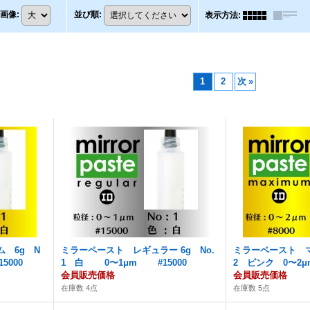
画像
:
並び順
:
表示方法
:
1
2
次
»
 6g N
ミラーペースト レギュラー 6g No.
ミラーペースト マ
5000
1 白 0〜1μm #15000
2 ピンク 0〜2μm
会員販売価格
会員販売価格
在庫数 4点
在庫数 5点