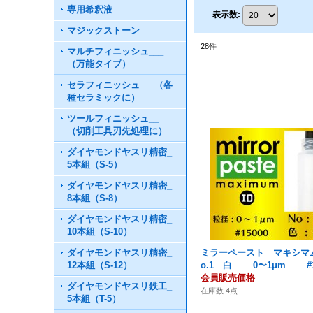
専用希釈液
表示数
:
マジックストーン
28
件
マルチフィニッシュ___
（万能タイプ）
セラフィニッシュ___（各
種セラミックに）
ツールフィニッシュ__
（切削工具刃先処理に）
ダイヤモンドヤスリ精密_
5本組（S-5）
ダイヤモンドヤスリ精密_
8本組（S-8）
ダイヤモンドヤスリ精密_
10本組（S-10）
ダイヤモンドヤスリ精密_
ミラーペースト マキシマム
12本組（S-12）
o.1 白 0〜1μm #1
会員販売価格
ダイヤモンドヤスリ鉄工_
在庫数 4点
5本組（T-5）