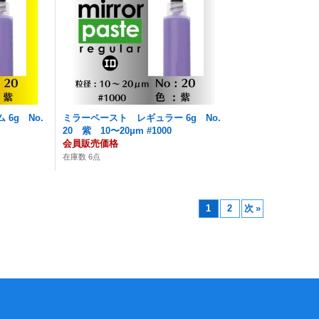
6g No.
ミラーペースト レギュラー 6g No.
20 紫 10〜20μm #1000
会員販売価格
在庫数 6点
1
2
次
»