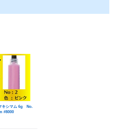
キシマム 6g No.
 #8000