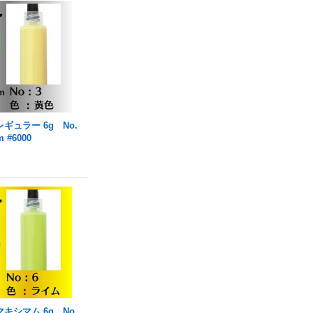
ギュラー 6g No.
 #6000
キシマム 6g No.